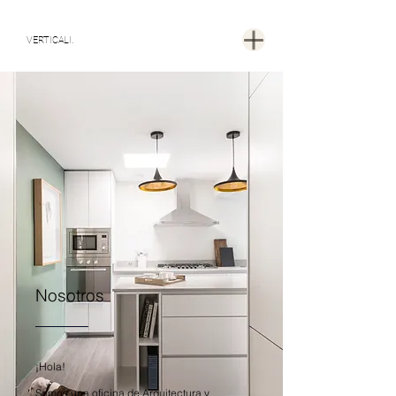
VERTICALI.
Nosotros
¡Hola!
Somos una oficina de Arquitectura y